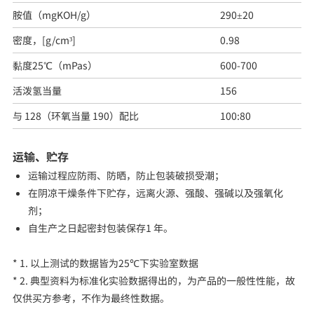
胺值（mgKOH/g）
290±20
密度，[g/cm³]
0.98
黏度25℃（mPas）
600-700
活泼氢当量
156
与 128（环氧当量 190）配比
100:80
运输、贮存
运输过程应防雨、防晒，防止包装破损受潮；
在阴凉干燥条件下贮存，远离火源、强酸、强碱以及强氧化
剂；
自生产之日起密封包装保存1 年。
* 1. 以上测试的数据皆为25℃下实验室数据
* 2. 典型资料为标准化实验数据得出的，为产品的一般性性能，故
仅供买方参考，不作为最终性数据。